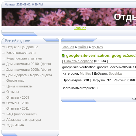
Четверг, 2026-08-06, 6:29 PM
Отды
Главная
Все об отдыхе
Отдых в Цандрипше
Главная
»
Файлы
»
My files
Как отдыхают дети
google-site-verification: googlec5ae
Куда поехать с детьми
[
Скачать с сервера
(0.1 Kb) ]
Дом и комнаты 2010г. (фото)
google-site-verification: googlec5aec597efb5843f.
Дом и комнаты 2008г. (фото)
Категория
:
My files
|
Добавил
:
Bpyshka
Дом и дорога к морю. (видео)
Просмотров
:
738
|
Загрузок
:
37
|
Рейтинг
:
0.0
/
0
Google map
Цены и контакты
Всего комментариев
:
0
Отзывы
Oтзывы - 2009
Co
Oтзывы - 2010
Oтзывы - 2011
FAQ (вопрос/ответ)
Абхазская литература
ЖД и АВИА