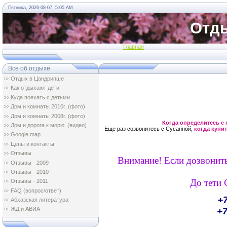
Пятница, 2026-08-07, 5:05 AM
Отды
Главная
Все об отдыхе
Отдых в Цандрипше
Как отдыхают дети
Куда поехать с детьми
Дом и комнаты 2010г. (фото)
Дом и комнаты 2008г. (фото)
Когда определитесь с
Дом и дорога к морю. (видео)
Еще раз созвонитесь с Сусанной,
когда купит
Google map
Цены и контакты
Отзывы
Внимание! Если дозвонить
Oтзывы - 2009
Oтзывы - 2010
До тети 
Oтзывы - 2011
FAQ (вопрос/ответ)
+
Абхазская литература
+7
ЖД и АВИА