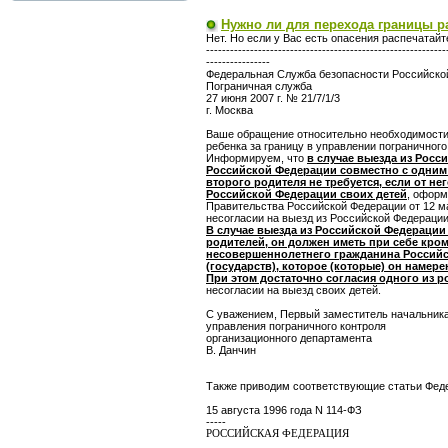
Нужно ли для перехода границы р
Нет. Но если у Вас есть опасения распечатай
------------------------------------------------------------
----------------
Федеральная Служба безопасности Российско
Пограничная служба
27 июня 2007 г. № 21/7/1/3
г. Москва
Ваше обращение относительно необходимости 
ребенка за границу в управлении пограничног
Информируем, что
в случае выезда из Рос
Российской Федерации совместно с одним и
второго родителя не требуется, если от не
Российской Федерации своих детей
, оформ
Правительства Российской Федерации от 12 ма
несогласии на выезд из Российской Федераци
В случае выезда из Российской Федераци
родителей, он должен иметь при себе кро
несовершеннолетнего гражданина Российск
(государств), которое (которые) он намере
При этом достаточно согласия одного из р
несогласии на выезд своих детей.
С уважением, Первый заместитель начальник
управления пограничного контроля
организационного департамента
В. Данчин
Также приводим соответствующие статьи Феде
15 августа 1996 года N 114-ФЗ
-----
РОССИЙСКАЯ ФЕДЕРАЦИЯ