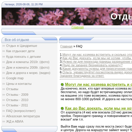
Четверг, 2026-08-06, 11:26 PM
Отды
Главная
Все об отдыхе
Отдых в Цандрипше
Главная
» FAQ
Как отдыхают дети
1.
Могут ли нас хозяева встретить и сколько это
Куда поехать с детьми
2.
Как до Вас доехать, если мы не хотим, чтобы
3.
Нужно ли для перехода границы разрешение о
Дом и комнаты 2010г. (фото)
4.
Надо ли заранее бронировать комнату?
Дом и комнаты 2008г. (фото)
5.
Какие документы нужны для пересечения гра
6.
Ольга, здравствуйте! посмотрела видео дорог
Дом и дорога к морю. (видео)
Заранее благодарна за ответ.
Google map
Цены и контакты
Могут ли нас хозяева встретить и 
Да конечно, всех, кто едет впервые хозяева в
Отзывы
бесплатно, но надо будет встречающему оплат
Oтзывы - 2009
на машине это тоже возможно, хозяева просто 
не менее 800-1000 рублей. И дорога не настол
Oтзывы - 2010
Oтзывы - 2011
Как до Вас доехать, если мы не х
FAQ (вопрос/ответ)
От аэропорта (4 км) или вокзала (10 км) доез
пробок. Переходите границу и поворачиваете
Абхазская литература
вокзал" или т.п.
ЖД и АВИА
Выйти Вам надо сразу после моста (мост буде
и центра. Дорога на маршрутке займет минут 5