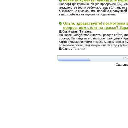
Какие документы нужны для пере
Паспорт гражданина РФ (не просроченный), с
гражданстве (если ребенок старше 14 лет, то 
выезжает не с мамой или папой, а с бабушкой 
вывоз ребенка от одного из родителей.
Ольга, здравствуйте! посмотрела 
вопрос, дом стоит на трассе? Зара
Добрый день, Татьяна.
На карте Google map (шестой раздел сайта) в
соседа. Но чаще всего на море приходится ид
карте синими линиями показаны возможные пути
по мелкой речке, там мокро и не всегда удобно
Добавил:
Татьяна
Co
Сделат