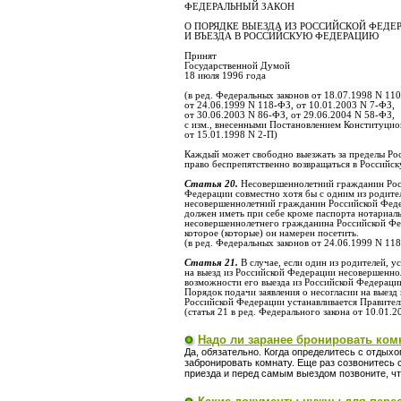
ФЕДЕРАЛЬНЫЙ ЗАКОН
О ПОРЯДКЕ ВЫЕЗДА ИЗ РОССИЙСКОЙ ФЕДЕ
И ВЪЕЗДА В РОССИЙСКУЮ ФЕДЕРАЦИЮ
Принят
Государственной Думой
18 июля 1996 года
(в ред. Федеральных законов от 18.07.1998 N 11
от 24.06.1999 N 118-ФЗ, от 10.01.2003 N 7-ФЗ,
от 30.06.2003 N 86-ФЗ, от 29.06.2004 N 58-ФЗ,
с изм., внесенными Постановлением Конституци
от 15.01.1998 N 2-П)
Каждый может свободно выезжать за пределы Ро
право беспрепятственно возвращаться в Российс
Статья 20.
Несовершеннолетний гражданин Росс
Федерации совместно хотя бы с одним из родител
несовершеннолетний гражданин Российской Феде
должен иметь при себе кроме паспорта нотариаль
несовершеннолетнего гражданина Российской Феде
которое (которые) он намерен посетить.
(в ред. Федеральных законов от 24.06.1999 N 11
Статья 21.
В случае, если один из родителей, у
на выезд из Российской Федерации несовершенно
возможности его выезда из Российской Федерации
Порядок подачи заявления о несогласии на выез
Российской Федерации устанавливается Правител
(статья 21 в ред. Федерального закона от 10.01.
Надо ли заранее бронировать ком
Да, обязательно. Когда определитесь с отдыхо
забронировать комнату. Еще раз созвонитесь с
приезда и перед самым выездом позвоните, чт