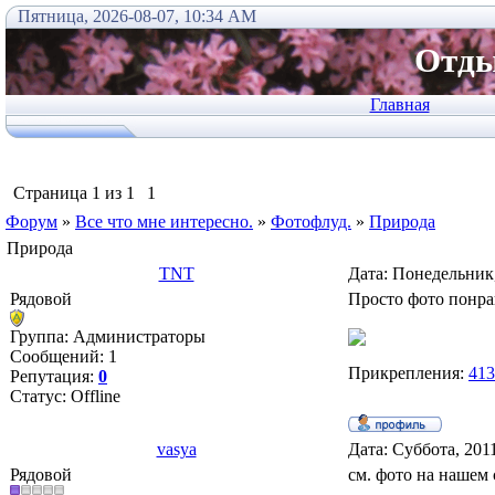
Пятница, 2026-08-07, 10:34 AM
Отды
Главная
Страница
1
из
1
1
Форум
»
Все что мне интересно.
»
Фотофлуд.
»
Природа
Природа
TNT
Дата: Понедельник
Рядовой
Просто фото понр
Группа: Администраторы
Сообщений:
1
Прикрепления:
413
Репутация:
0
Статус:
Offline
vasya
Дата: Суббота, 201
Рядовой
см. фото на нашем 