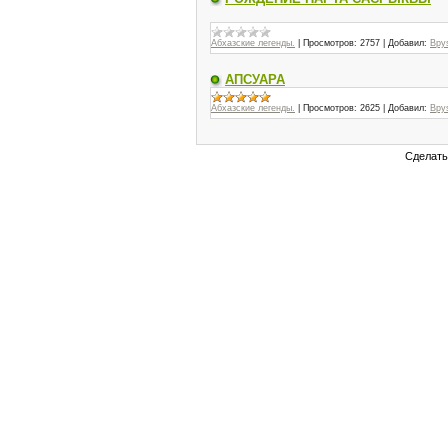
Абхазские легенды.
|
Просмотров:
2757
|
Добавил:
Bpy
АПСУАРА
Абхазские легенды.
|
Просмотров:
2625
|
Добавил:
Bpy
Сделат