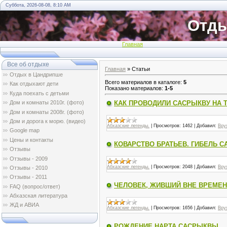
Суббота, 2026-08-08, 8:10 AM
Отды
Главная
Все об отдыхе
Главная
»
Статьи
Отдых в Цандрипше
Всего материалов в каталоге
:
5
Как отдыхают дети
Показано материалов
:
1-5
Куда поехать с детьми
Дом и комнаты 2010г. (фото)
КАК ПРОВОДИЛИ САСРЫКВУ НА 
Дом и комнаты 2008г. (фото)
Дом и дорога к морю. (видео)
Абхазские легенды.
|
Просмотров:
1462
|
Добавил:
Bpy
Google map
Цены и контакты
КОВАРСТВО БРАТЬЕВ. ГИБЕЛЬ 
Отзывы
Oтзывы - 2009
Абхазские легенды.
|
Просмотров:
2048
|
Добавил:
Bpy
Oтзывы - 2010
Oтзывы - 2011
ЧЕЛОВЕК, ЖИВШИЙ ВНЕ ВРЕМЕН
FAQ (вопрос/ответ)
Абхазская литература
ЖД и АВИА
Абхазские легенды.
|
Просмотров:
1656
|
Добавил:
Bpy
РОЖДЕНИЕ НАРТА САСРЫКВЫ