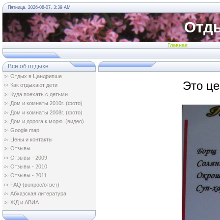
Пятница, 2026-08-07, 3:39 AM
Отды
Главная
Все об отдыхе
Отдых в Цандрипше
Это це
Как отдыхают дети
Куда поехать с детьми
Дом и комнаты 2010г. (фото)
Дом и комнаты 2008г. (фото)
Дом и дорога к морю. (видео)
Google map
Цены и контакты
Отзывы
Oтзывы - 2009
Oтзывы - 2010
Oтзывы - 2011
FAQ (вопрос/ответ)
Абхазская литература
ЖД и АВИА