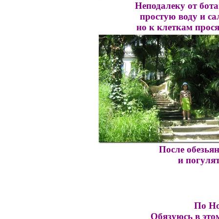
Неподалеку от бота
простую воду и са
но к клеткам прос
После обезья
и погуля
По Но
Обязуюсь в этом