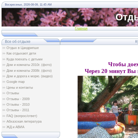
Воскресенье, 2026-08-09, 11:45 AM
Отды
Главная
Все об отдыхе
Ку
Отдых в Цандрипше
Как отдыхают дети
Куда поехать с детьми
Чтобы доех
Дом и комнаты 2010г. (фото)
Через 20 минут Вы 
Дом и комнаты 2008г. (фото)
Дом и дорога к морю. (видео)
Google map
Цены и контакты
Отзывы
Oтзывы - 2009
Oтзывы - 2010
Oтзывы - 2011
FAQ (вопрос/ответ)
Абхазская литература
ЖД и АВИА