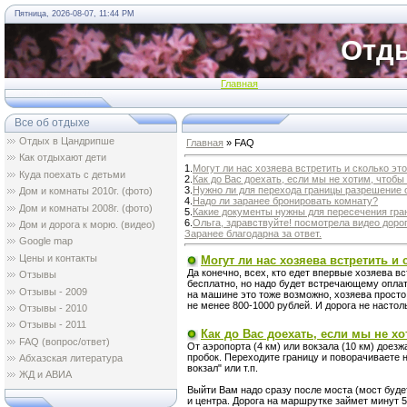
Пятница, 2026-08-07, 11:44 PM
Отды
Главная
Все об отдыхе
Отдых в Цандрипше
Главная
» FAQ
Как отдыхают дети
1.
Могут ли нас хозяева встретить и сколько это
Куда поехать с детьми
2.
Как до Вас доехать, если мы не хотим, чтобы
3.
Нужно ли для перехода границы разрешение о
Дом и комнаты 2010г. (фото)
4.
Надо ли заранее бронировать комнату?
Дом и комнаты 2008г. (фото)
5.
Какие документы нужны для пересечения гра
6.
Ольга, здравствуйте! посмотрела видео дорог
Дом и дорога к морю. (видео)
Заранее благодарна за ответ.
Google map
Цены и контакты
Могут ли нас хозяева встретить и 
Да конечно, всех, кто едет впервые хозяева в
Отзывы
бесплатно, но надо будет встречающему оплат
Oтзывы - 2009
на машине это тоже возможно, хозяева просто 
не менее 800-1000 рублей. И дорога не настол
Oтзывы - 2010
Oтзывы - 2011
Как до Вас доехать, если мы не х
FAQ (вопрос/ответ)
От аэропорта (4 км) или вокзала (10 км) доез
пробок. Переходите границу и поворачиваете
Абхазская литература
вокзал" или т.п.
ЖД и АВИА
Выйти Вам надо сразу после моста (мост буде
и центра. Дорога на маршрутке займет минут 5