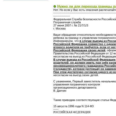
Нужно ли для перехода границы р
Нет. Но если у Вас есть опасения распечатай
------------------------------------------------------------
----------------
Федеральная Служба безопасности Российско
Пограничная служба
27 июня 2007 г. № 21/7/1/3
г. Москва
Ваше обращение относительно необходимости 
ребенка за границу в управлении пограничног
Информируем, что
в случае выезда из Рос
Российской Федерации совместно с одним и
второго родителя не требуется, если от не
Российской Федерации своих детей
, оформ
Правительства Российской Федерации от 12 ма
несогласии на выезд из Российской Федераци
В случае выезда из Российской Федераци
родителей, он должен иметь при себе кро
несовершеннолетнего гражданина Российск
(государств), которое (которые) он намере
При этом достаточно согласия одного из р
несогласии на выезд своих детей.
С уважением, Первый заместитель начальник
управления пограничного контроля
организационного департамента
В. Данчин
Также приводим соответствующие статьи Феде
15 августа 1996 года N 114-ФЗ
-----
РОССИЙСКАЯ ФЕДЕРАЦИЯ