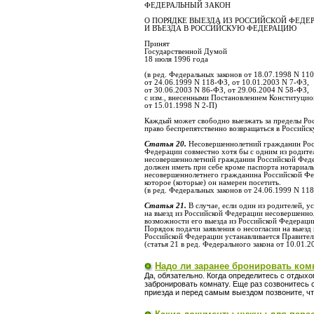
ФЕДЕРАЛЬНЫЙ ЗАКОН
О ПОРЯДКЕ ВЫЕЗДА ИЗ РОССИЙСКОЙ ФЕДЕ
И ВЪЕЗДА В РОССИЙСКУЮ ФЕДЕРАЦИЮ
Принят
Государственной Думой
18 июля 1996 года
(в ред. Федеральных законов от 18.07.1998 N 11
от 24.06.1999 N 118-ФЗ, от 10.01.2003 N 7-ФЗ,
от 30.06.2003 N 86-ФЗ, от 29.06.2004 N 58-ФЗ,
с изм., внесенными Постановлением Конституци
от 15.01.1998 N 2-П)
Каждый может свободно выезжать за пределы Ро
право беспрепятственно возвращаться в Российс
Статья 20.
Несовершеннолетний гражданин Росс
Федерации совместно хотя бы с одним из родител
несовершеннолетний гражданин Российской Феде
должен иметь при себе кроме паспорта нотариаль
несовершеннолетнего гражданина Российской Феде
которое (которые) он намерен посетить.
(в ред. Федеральных законов от 24.06.1999 N 11
Статья 21.
В случае, если один из родителей, у
на выезд из Российской Федерации несовершенно
возможности его выезда из Российской Федерации
Порядок подачи заявления о несогласии на выез
Российской Федерации устанавливается Правител
(статья 21 в ред. Федерального закона от 10.01.
Надо ли заранее бронировать ком
Да, обязательно. Когда определитесь с отдыхо
забронировать комнату. Еще раз созвонитесь с
приезда и перед самым выездом позвоните, чт