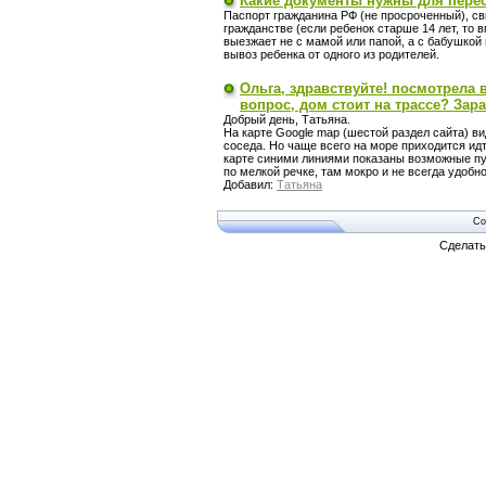
Какие документы нужны для пере
Паспорт гражданина РФ (не просроченный), с
гражданстве (если ребенок старше 14 лет, то 
выезжает не с мамой или папой, а с бабушкой 
вывоз ребенка от одного из родителей.
Ольга, здравствуйте! посмотрела 
вопрос, дом стоит на трассе? Зара
Добрый день, Татьяна.
На карте Google map (шестой раздел сайта) в
соседа. Но чаще всего на море приходится ид
карте синими линиями показаны возможные пути
по мелкой речке, там мокро и не всегда удобно
Добавил:
Татьяна
Co
Сделат